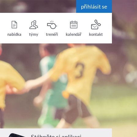
přihlásit se
nabídka
týmy
trenéři
kalendář
kontakt
Stáhněte si aplikaci